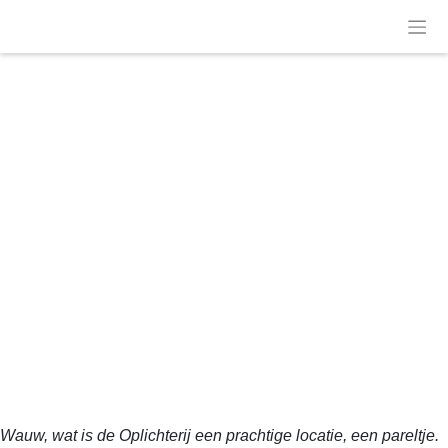
Skip
to
De Oplichterij is een pareltje!
content
Wauw, wat is de Oplichterij een prachtige locatie, een pareltje.