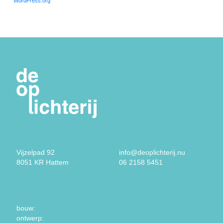
WordPress.org
Vijzelpad 92
info@deoplichterij.nu
8051 KR Hattem
06 2158 5451
bouw:
Wilje Online
ontwerp:
bldsprk